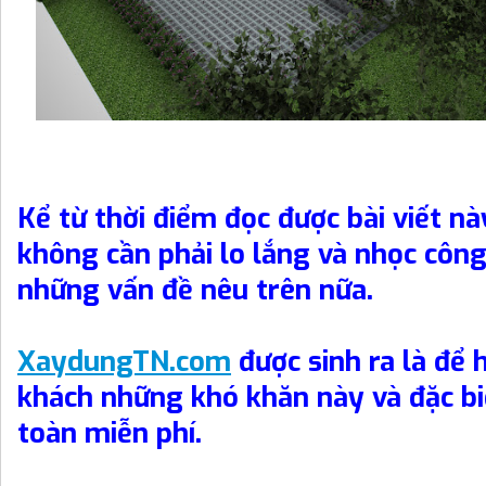
Kể từ thời điểm đọc được bài viết n
không cần phải lo lắng và nhọc công
những vấn đề nêu trên nữa.
XaydungTN.com
được sinh ra là để 
khách những khó khăn này và đặc bi
toàn miễn phí.