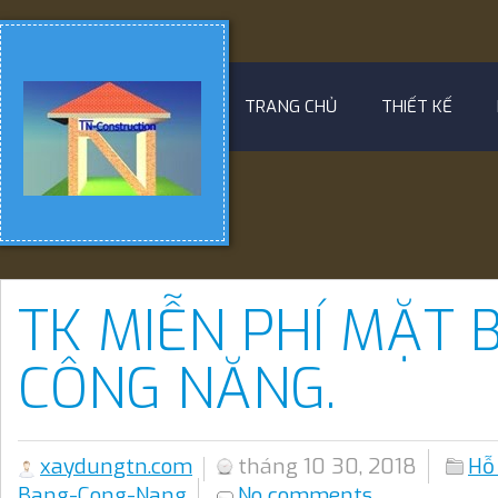
TRANG CHỦ
THIẾT KẾ
TK MIỄN PHÍ MẶT 
CÔNG NĂNG.
xaydungtn.com
tháng 10 30, 2018
Hỗ
Bang-Cong-Nang
No comments