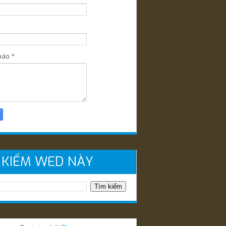
báo
*
 KIẾM WED NÀY