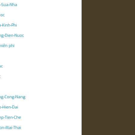
u-Sua-Nha
uoc
-Kinh-Phi
ng-Dien-Nuoc
miễn phí
uc
t
ng-Cong-Nang
-Hien-Dai
ep-Tien-Che
on-Mai-Thai