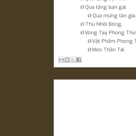
Qùa tặng bạn gái.
Ø
Qùa mừng tân gia.
Ø
Thú Nhồi Bông.
Ø
Vòng Tay Phong Thủ
Ø
Vật Phẩm Phong T
Ø
Mèo Thần Tài.
Ø