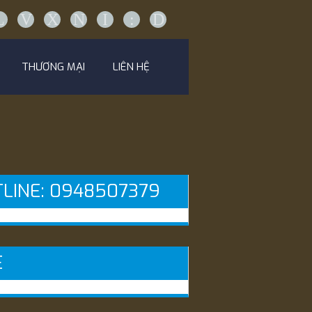
L
V
X
N
I
:
D
THƯƠNG MẠI
LIÊN HỆ
LINE: 0948507379
E