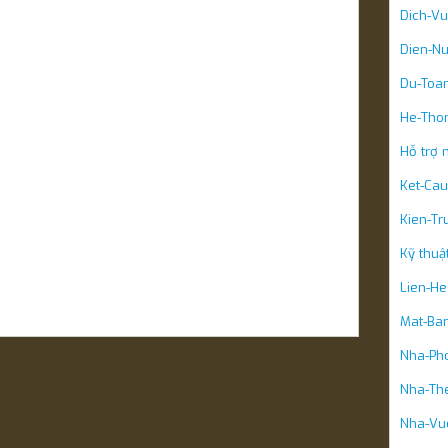
Dich-V
Dien-N
Du-Toan
He-Tho
Hỗ trợ 
Ket-Cau
Kien-Tr
Kỹ thuậ
Lien-He
Mat-Ba
Nha-Pho
Nha-Th
Nha-Vu