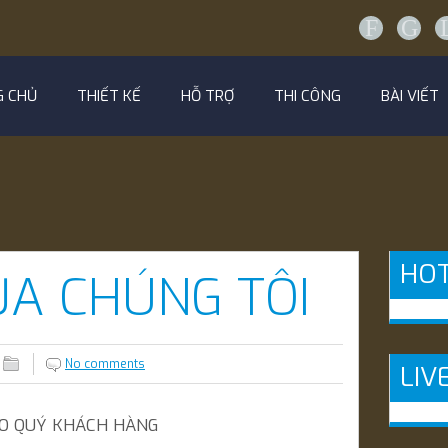
F
G
G CHỦ
THIẾT KẾ
HỖ TRỢ
THI CÔNG
BÀI VIẾT
HOT
ỦA CHÚNG TÔI
No comments
LIV
O QUÝ KHÁCH HÀNG