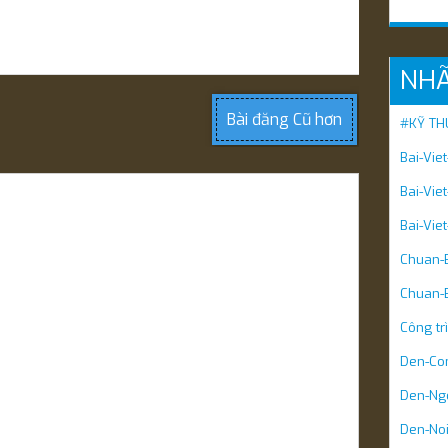
NH
Bài đăng Cũ hơn
#KỸ TH
Bai-Vie
Bai-Vie
Bai-Vie
Chuan-B
Chuan-B
Công tr
Den-Co
Den-Ngo
Den-Noi