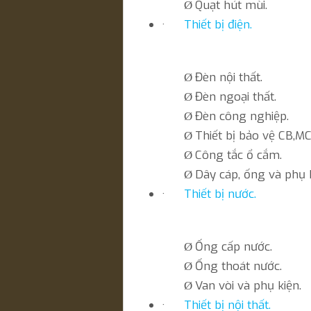
Quạt hút mùi.
Ø
·
Thiết bị điện.
Đèn nội thất.
Ø
Đèn ngoại thất.
Ø
Đèn công nghiệp.
Ø
Thiết bị bảo vệ CB,M
Ø
Công tắc ổ cắm.
Ø
Dây cáp, ống và phụ k
Ø
·
Thiết bị nước.
Ống cấp nước.
Ø
Ống thoát nước.
Ø
Van vòi và phụ kiện.
Ø
·
Thiết bị nội thất.