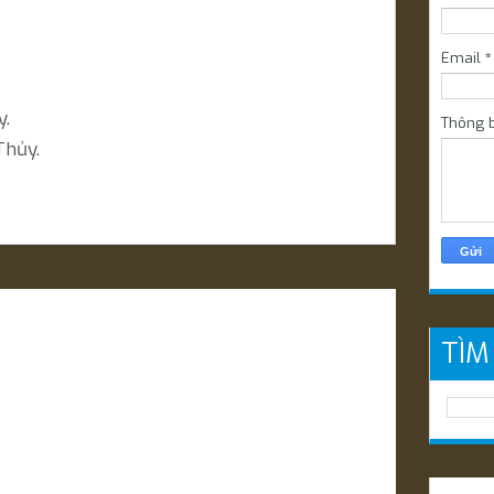
Email
*
y.
Thông 
hủy.
TÌM