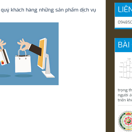
LIÊ
i quý khách hàng những sản phẩm dịch vụ
094850
BÀI
trọng t
người á
triển kh