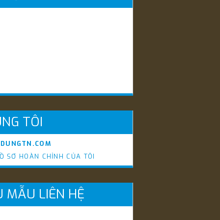
NG TÔI
YDUNGTN.COM
Ồ SƠ HOÀN CHỈNH CỦA TÔI
U MẪU LIÊN HỆ