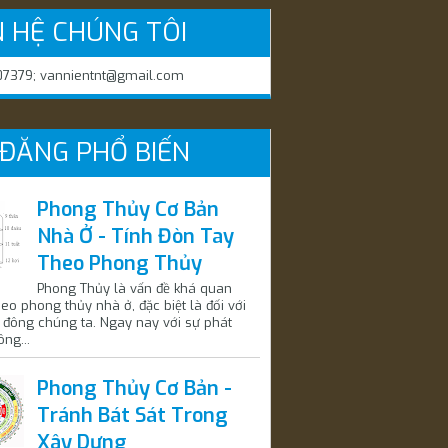
N HỆ CHÚNG TÔI
7379; vannientnt@gmail.com
 ĐĂNG PHỔ BIẾN
Phong Thủy Cơ Bản
Nhà Ở - Tính Đòn Tay
Theo Phong Thủy
Phong Thủy là vấn đề khá quan
heo phong thủy nhà ở, đặc biệt là đối với
 đông chúng ta. Ngay nay với sự phát
ông...
Phong Thủy Cơ Bản -
Tránh Bát Sát Trong
Xây Dựng