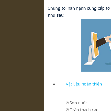
Chúng tôi hân hạnh cung cấp tớ
như sau:
·
Vật liệu hoàn thiện.
Sơn nước.
Ø
Trần thạch cao.
Ø