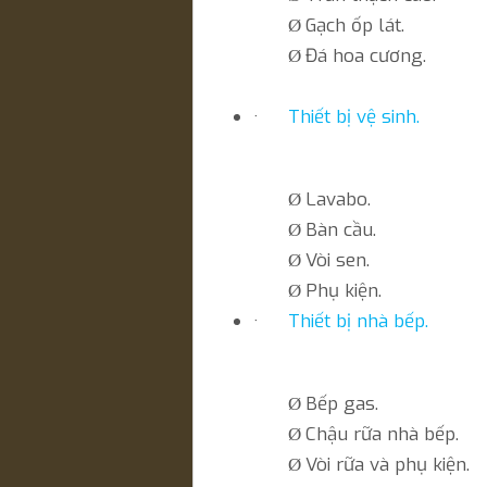
Gạch ốp lát.
Ø
Đá hoa cương.
Ø
·
Thiết bị vệ sinh.
Lavabo.
Ø
Bàn cầu.
Ø
Vòi sen.
Ø
Phụ kiện.
Ø
·
Thiết bị nhà bếp.
Bếp gas.
Ø
Chậu rữa nhà bếp.
Ø
Vòi rữa và phụ kiện.
Ø