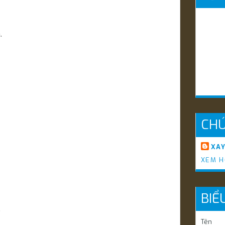
.
CHÚ
XA
XEM H
BIỂ
.
Tên