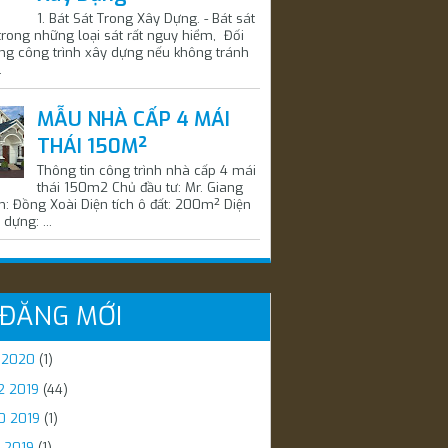
1. Bát Sát Trong Xây Dựng. - Bát sát
trong những loại sát rất nguy hiểm, Đối
ng công trình xây dựng nếu không tránh
.
MẪU NHÀ CẤP 4 MÁI
THÁI 150M²
Thông tin công trình nhà cấp 4 mái
thái 150m2 Chủ đầu tư: Mr. Giang
m: Đồng Xoài Diện tích ô đất: 200m² Diện
 dựng: ...
 ĐĂNG MỚI
1 2020
(1)
2 2019
(44)
0 2019
(1)
 2019
(1)