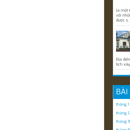
là một 
với nhữ
được s..
Địa điể
tích xây
BÀI
tháng 
tháng 1
tháng 1
tháng 9