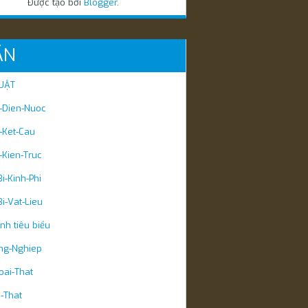
Được tạo bởi
Blogger
.
ÃN
UẬT
t-Dien-Nuoc
t-Ket-Cau
t-Kien-Truc
i-Kinh-Phi
i-Vat-Lieu
ình tiêu biểu
ng-Nghiep
ai-That
-That