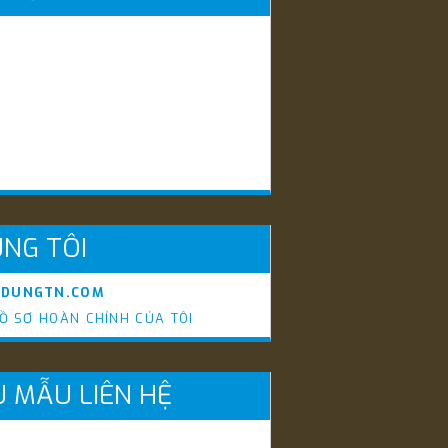
NG TÔI
YDUNGTN.COM
Ồ SƠ HOÀN CHỈNH CỦA TÔI
U MẪU LIÊN HỆ