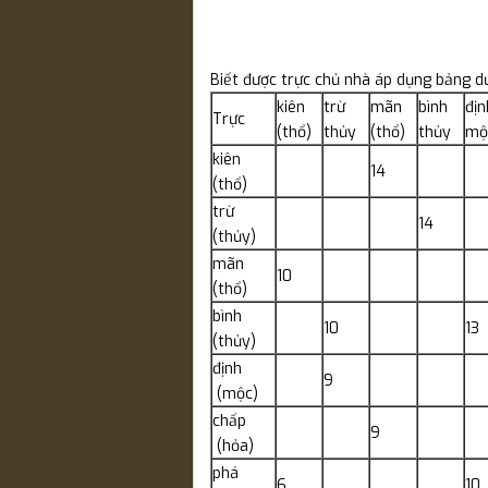
Biết được trực chủ nhà áp dụng bảng dư
kiên
trừ
mãn
bình
địn
Trực
(thổ)
thủy
(thổ)
thủy
mộ
kiên
14
(thổ)
trừ
14
(thủy)
mãn
10
(thổ)
bình
10
13
(thủy)
định
9
(mộc)
chấp
9
(hỏa)
phá
6
10