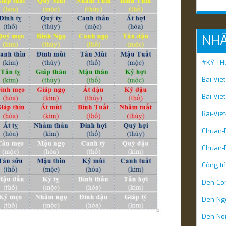
NH
#KỸ TH
Bai-Vie
Bai-Vie
Bai-Vie
Chuan-B
Chuan-B
Công tr
Den-Co
Den-Ngo
Den-Noi