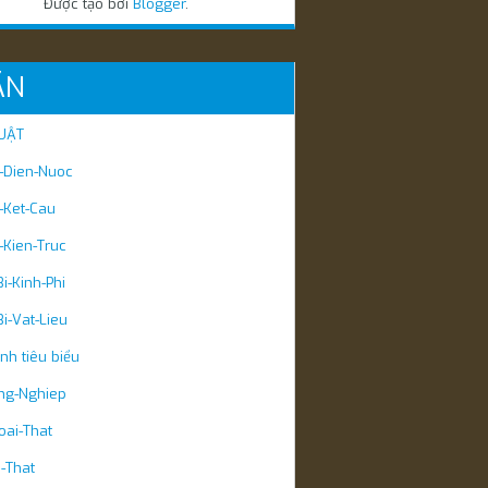
Được tạo bởi
Blogger
.
ÃN
UẬT
t-Dien-Nuoc
t-Ket-Cau
t-Kien-Truc
i-Kinh-Phi
i-Vat-Lieu
ình tiêu biểu
ng-Nghiep
ai-That
-That