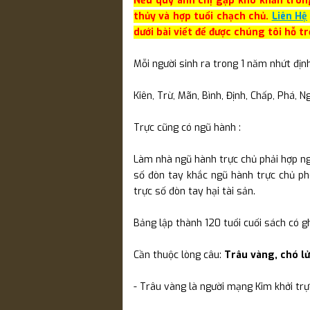
Nếu quý anh chị gặp khó khăn tron
thủy và hợp tuổi chạch chủ.
Liên Hệ
dưới bài viết để được chúng tôi hỗ t
Mỗi người sinh ra trong 1 năm nh
ứ
t địn
Kiên, Trừ, Mãn, Bình, Định, Chấp, Phá, N
Trực cũng có ngũ hành :
Làm nhà ngũ hành trực chủ phải hợp ng
số đòn tay khắc ngũ hành trực chủ ph
trực số đòn tay hại tài sản.
Bảng lập thành 120 tuổi cuối sách có gh
Cần thuộc lòng câu:
Trâu vàng, chó lử
- Trâu vàng là người mạng Kim khởi trực