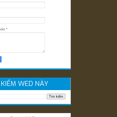
báo
*
 KIẾM WED NÀY