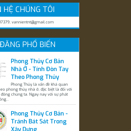
N HỆ CHÚNG TÔI
7379; vannientnt@gmail.com
 ĐĂNG PHỔ BIẾN
Phong Thủy Cơ Bản
Nhà Ở - Tính Đòn Tay
Theo Phong Thủy
Phong Thủy là vấn đề khá quan
heo phong thủy nhà ở, đặc biệt là đối với
 đông chúng ta. Ngay nay với sự phát
ông...
Phong Thủy Cơ Bản -
Tránh Bát Sát Trong
Xây Dựng