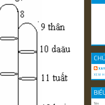
CHÚ
XA
XEM H
BIỂ
Tên