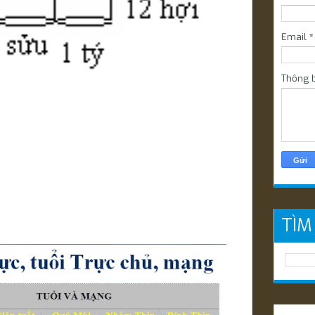
Email
*
Thông 
TÌM