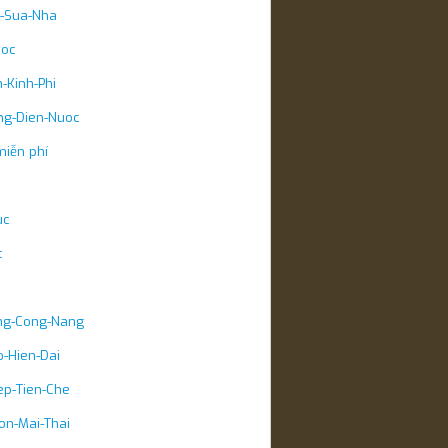
u-Sua-Nha
uoc
-Kinh-Phi
ng-Dien-Nuoc
miễn phí
uc
t
ng-Cong-Nang
-Hien-Dai
ep-Tien-Che
on-Mai-Thai