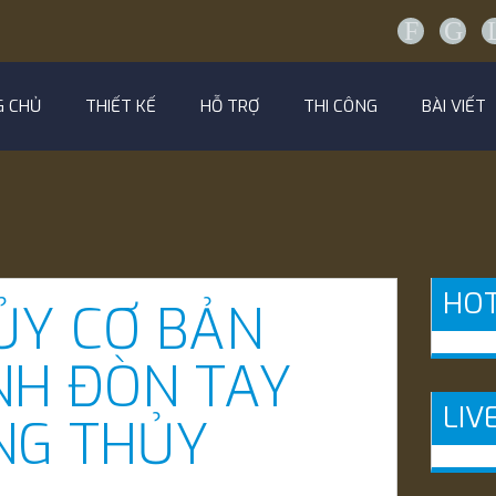
F
G
G CHỦ
THIẾT KẾ
HỖ TRỢ
THI CÔNG
BÀI VIẾT
HOT
ỦY CƠ BẢN
ÍNH ĐÒN TAY
LIV
NG THỦY