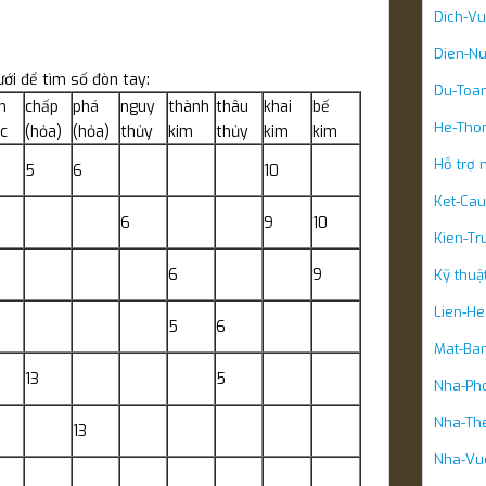
Dich-V
Dien-N
ới để tìm số đòn tay:
Du-Toan
h
chấp
phá
nguy
thành
thâu
khai
bế
He-Tho
c
(hỏa)
(hỏa)
thủy
kim
thủy
kim
kim
Hỗ trợ 
5
6
10
Ket-Cau
6
9
10
Kien-Tr
6
9
Kỹ thuậ
Lien-He
5
6
Mat-Ba
13
5
Nha-Pho
Nha-Th
13
Nha-Vu