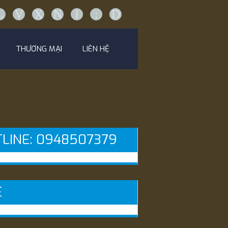
L
V
X
N
I
:
D
THƯƠNG MẠI
LIÊN HỆ
LINE: 0948507379
E