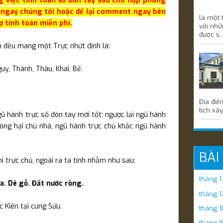
g việc tính toán số đòn tay sao cho hợp phong
ngay chúng tôi hoặc để lại comment ngay bên
là một 
rợ tính toán miễn phí.
với nhữ
được s..
h đều mang một Trực nhứt định là:
guy, Thành, Thâu, Khai, Bế.
Địa điể
tích xây
ũ hành trực số đòn tay mới tốt; ngược lại ngũ hành
òng hại chủ nhà, ngũ hành trực chủ khắc ngũ hành
BÀI
i trực chủ, ngoài ra ta tính nhẫm như sau:
tháng 
a. Dê gỗ. Đất nước rồng.
tháng 1
 Kiên tại cung Sửu.
tháng 1
tháng 9