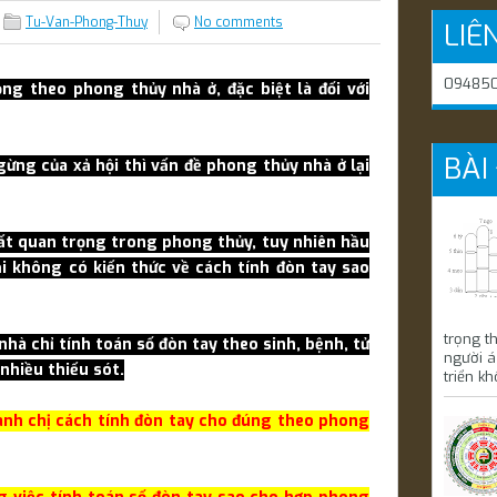
Tu-Van-Phong-Thuy
No comments
LIÊ
094850
ng theo phong thủy nhà ở, đặc biệt là đối với
BÀI
ừng của xả hội thì vấn đề phong thủy nhà ở lại
ất quan trọng trong phong thủy, tuy nhiên hầu
i không có kiến thức về cách tính đòn tay sao
trọng t
hà chỉ tính toán số đòn tay theo sinh, bệnh, tử
người á
nhiều thiếu sót.
triển kh
anh chị cách tính đòn tay cho đúng theo phong