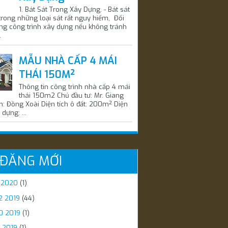
1. Bát Sát Trong Xây Dựng. - Bát sát
trong những loại sát rất nguy hiểm, Đối
ng công trình xây dựng nếu không tránh
.
MẪU NHÀ CẤP 4 MÁI
THÁI 150M²
Thông tin công trình nhà cấp 4 mái
thái 150m2 Chủ đầu tư: Mr. Giang
m: Đồng Xoài Diện tích ô đất: 200m² Diện
 dựng: ...
 ĐĂNG MỚI
1 2020
(1)
2 2019
(44)
0 2019
(1)
 2019
(1)