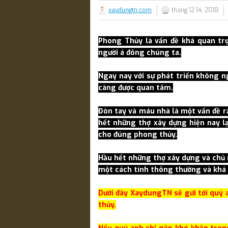
xaydungtn.com
tháng 12 14, 2018
Phong Thủy là vấn đề khá quan trọ
người á đông chúng ta.
Ngay nay với sự phát triển không ng
càng được quan tâm.
Đòn tay và máu nhà là một vấn đề r
hết những thợ xây dựng hiện nay lạ
cho đúng phong thủy.
Hầu hết những thợ xây dựng và chủ n
một cách tính thông thường và khá 
Dưới đây XaydungTN sẽ gửi tới quý 
thủy.