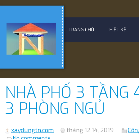
TRANG CHỦ
THIẾT KẾ
NHÀ PHỐ 3 TẦNG 4
3 PHÒNG NGỦ
xaydungtn.com
tháng 12 14, 2019
Công
No comments