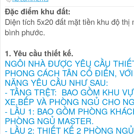
Đặc điểm khu đất:
Diện tích 5x20 đất mặt tiền khu độ thị
bình phước.
1. Yêu cầu thiết kế.
NGÔI NHÀ ĐƯỢC YÊU CẦU THIẾ
PHONG CÁCH TÂN CỔ ĐIỂN, VỚ
NĂNG YÊU CẦU NHƯ SAU:
- TẦNG TRỆT: BAO GỒM KHU V
XE,BẾP VÀ PHÒNG NGỦ CHO NG
- LẦU 1: BAO GỒM PHÒNG KHÁC
PHÒNG NGỦ MASTER.
- LẦU 2: THIẾT KẾ 2 PHÒNG NG