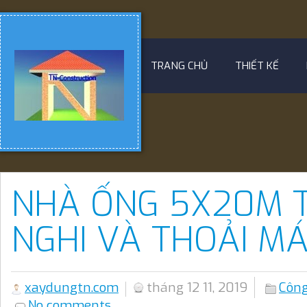
TRANG CHỦ
THIẾT KẾ
NHÀ ỐNG 5X20M T
NGHI VÀ THOẢI MÁ
xaydungtn.com
tháng 12 11, 2019
Công
No comments