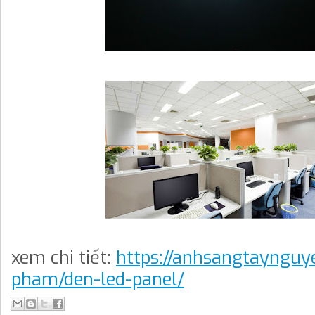
xem chi tiết:
https://anhsangtaynguy
pham/den-led-panel/