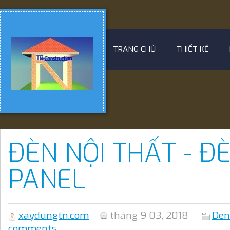
TRANG CHỦ
THIẾT KẾ
ĐÈN NỘI THẤT - Đ
PANEL
xaydungtn.com
tháng 9 03, 2018
Den
comments